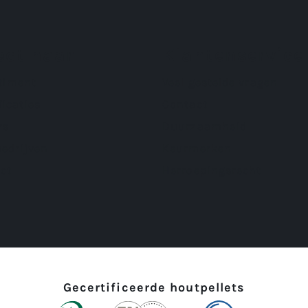
ect naar
Klantenservice
timent
Veel gestelde vragen
ficaties
Contact
rs
Duurzaamheid
bedrijven
Keurmerken
ct
Herroepingsrecht
Gecertificeerde houtpellets