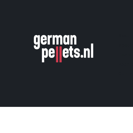
Dir
Assor
Speci
Deale
Voor 
Conta