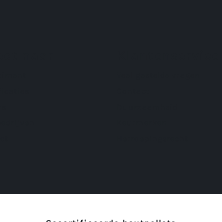
ect naar
Klantenservice
timent
Veel gestelde vragen
ficaties
Contact
rs
Duurzaamheid
bedrijven
Keurmerken
ct
Herroepingsrecht