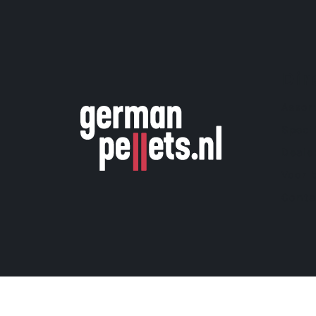
Dir
Assor
Speci
Deale
Voor 
Conta