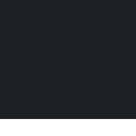
Informatie
German Pellets
Valendrieseweg 295
6603AC Wijchen
BTW: NL851953840B01
KVK: 56042388